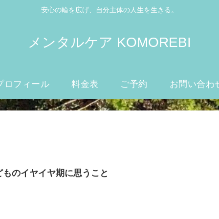
安心の輪を広げ、自分主体の人生を生きる。
メンタルケア KOMOREBI
プロフィール
料金表
ご予約
お問い合わ
どものイヤイヤ期に思うこと