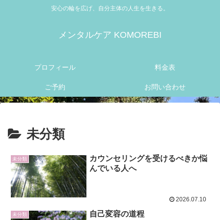
安心の輪を広げ、自分主体の人生を生きる。
メンタルケア KOMOREBI
プロフィール
料金表
ご予約
お問い合わせ
未分類
カウンセリングを受けるべきか悩
未分類
んでいる人へ
2026.07.10
自己変容の道程
未分類